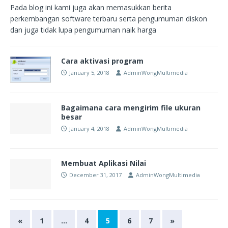
Pada blog ini kami juga akan memasukkan berita
perkembangan software terbaru serta pengumuman diskon
dan juga tidak lupa pengumuman naik harga
Cara aktivasi program
January 5, 2018
AdminWongMultimedia
Bagaimana cara mengirim file ukuran
besar
January 4, 2018
AdminWongMultimedia
Membuat Aplikasi Nilai
December 31, 2017
AdminWongMultimedia
«
1
…
4
5
6
7
»